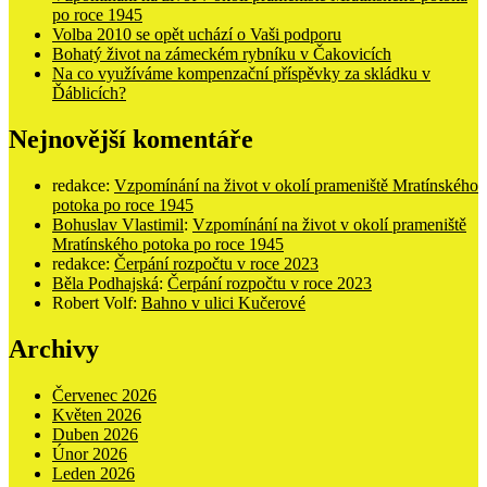
po roce 1945
Volba 2010 se opět uchází o Vaši podporu
Bohatý život na zámeckém rybníku v Čakovicích
Na co využíváme kompenzační příspěvky za skládku v
Ďáblicích?
Nejnovější komentáře
redakce
:
Vzpomínání na život v okolí prameniště Mratínského
potoka po roce 1945
Bohuslav Vlastimil
:
Vzpomínání na život v okolí prameniště
Mratínského potoka po roce 1945
redakce
:
Čerpání rozpočtu v roce 2023
Běla Podhajská
:
Čerpání rozpočtu v roce 2023
Robert Volf
:
Bahno v ulici Kučerové
Archivy
Červenec 2026
Květen 2026
Duben 2026
Únor 2026
Leden 2026