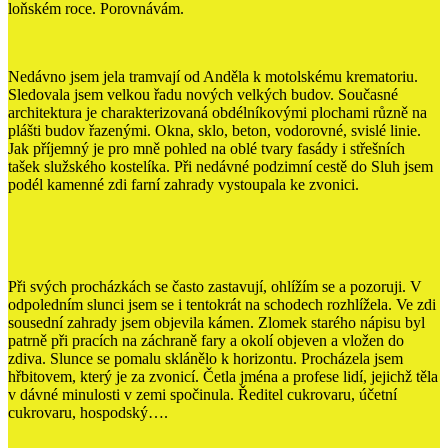
loňském roce. Porovnávám.
Nedávno jsem jela tramvají od Anděla k motolskému krematoriu.
Sledovala jsem velkou řadu nových velkých budov. Současné
architektura je charakterizovaná obdélníkovými plochami různě na
plášti budov řazenými. Okna, sklo, beton, vodorovné, svislé linie.
Jak příjemný je pro mně pohled na oblé tvary fasády i střešních
tašek služského kostelíka. Při nedávné podzimní cestě do Sluh jsem
podél kamenné zdi farní zahrady vystoupala ke zvonici.
Při svých procházkách se často zastavují, ohlížím se a pozoruji. V
odpoledním slunci jsem se i tentokrát na schodech rozhlížela. Ve zdi
sousední zahrady jsem objevila kámen. Zlomek starého nápisu byl
patrně při pracích na záchraně fary a okolí objeven a vložen do
zdiva. Slunce se pomalu sklánělo k horizontu. Procházela jsem
hřbitovem, který je za zvonicí. Četla jména a profese lidí, jejichž těla
v dávné minulosti v zemi spočinula. Ředitel cukrovaru, účetní
cukrovaru, hospodský….