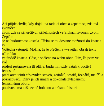
Asi přijde chvíle, kdy dojdu na radnici obce a zeptám se, zda má
zvonička
zvon, zda se při určitých příležitostech ve Sluhách zvonem zvoní.
Zeptám
se na budoucnost kostela. Třeba se mi dostane možnosti do kostela
sv.
Vojtěcha vstoupit. Možná, že je přečten a vysvětlen obsah textu
náhrobku
ve fasádě kostela. Část je sdělena na webu obce. Tím, že jsem ve
své
profesi restaurovala tři oltáře, budu mít vždy vztah k poctivé
řemeslné
práci architektů církevních staveb, zedníků, tesařů, řezbářů, malířů a
pozlacovačů. Díky jejich umění a dokonale zvládanému
řemeslnému oboru,
poctivosti má naše země bohatou a krásnou historii.