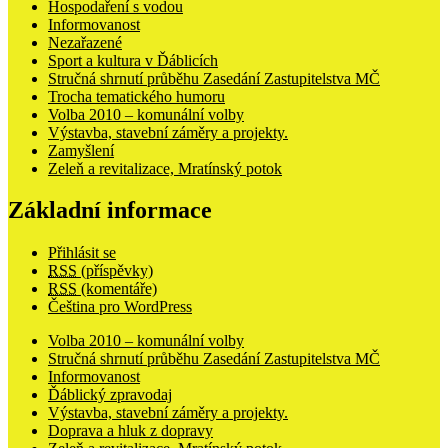
Hospodaření s vodou
Informovanost
Nezařazené
Sport a kultura v Ďáblicích
Stručná shrnutí průběhu Zasedání Zastupitelstva MČ
Trocha tematického humoru
Volba 2010 – komunální volby
Výstavba, stavební záměry a projekty.
Zamyšlení
Zeleň a revitalizace, Mratínský potok
Základní informace
Přihlásit se
RSS
(příspěvky)
RSS
(komentáře)
Čeština pro WordPress
Volba 2010 – komunální volby
Stručná shrnutí průběhu Zasedání Zastupitelstva MČ
Informovanost
Ďáblický zpravodaj
Výstavba, stavební záměry a projekty.
Doprava a hluk z dopravy