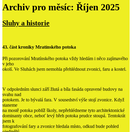
Archiv pro měsíc: Říjen 2025
Sluhy a historie
43. část kroniky Mratínského potoka
Při pozorování Mratínského potoka vždy hledám i něco zajímavého
v jeho
okolí. Ve Sluhách jsem nemohla přehlédnout zvonici, faru a kostel.
V odpoledním slunci září žlutá a bíla fasáda opravené budovy na
svahu nad
potokem. Je to bývalá fara. V sousedství výše stojí zvonice. Když
staneme
na mostě potoka poblíž školy, nepřehlédneme tyto architektonické
dominanty obce, neboť levý břeh potoka prudce stoupá. Tentokrát
jsem k
fotografování fary a zvonice hledala místo, odkud bude pohled
ojedinělý.