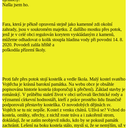
Našla jsem ho.
Fara, která je pěkně opravená stejně jako kamenné zdi okolní
zahrady, jsou v soukromém majetku. Z dalšího mostku přes potok,
jenž je v celé obci regulován korytem vyskládaným z kamenů,
můžeme odhadovat o kolik stoupla hladina vody při povodni 14. 8.
2020. Povodeň zalila hřiště a
poškodila přízemí školy.
Proti faře přes potok stojí kostelík a vedle škola. Malý kostel svatého
Vojtěcha je krásná barokní památka. Na webu obce je obsáhle
popisována historie kostela (doporučuji k přečtení). Základ stavby je
románský. V průběhu staletí život v obci určovali šlechtické rody a
významní církevní hodnostáři, kteří z práce prostého lidu finančně
podporovali přestavby kostelíka. O novodobých dějinách sv.
Vojtěch se tu nic nepíše. Kostel z venku chátrá. Užívá se? Vchod do
kostela, omítky, střechy, z nichž roste tráva a i zakořenil strom,
dokládají, že se zatím neobjevil nikdo, kdo by se pokusil památk
zachránit. Lešení na boku kostela stálo, myslí si, že se nemýlím, už v