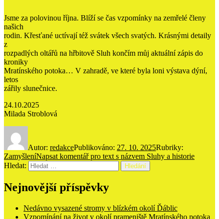
Jsme za polovinou října. Blíží se čas vzpomínky na zemřelé členy
našich
rodin. Křesťané uctívají též svátek všech svatých. Krásnými detaily
z
rozpadlých oltářů na hřbitově Sluh končím můj aktuální zápis do
kroniky
Mratínského potoka… V zahradě, ve které byla loni výstava dýní,
letos
zářily slunečnice.
24.10.2025
Milada Stroblová
Autor:
redakce
Publikováno:
27. 10. 2025
Rubriky:
Zamyšlení
Napsat komentář
pro text s názvem Sluhy a historie
Hledat:
Hledání
Nejnovější příspěvky
Nedávno vysazené stromy v blízkém okolí Ďáblic
Vzpomínání na život v okolí prameniště Mratínského potoka