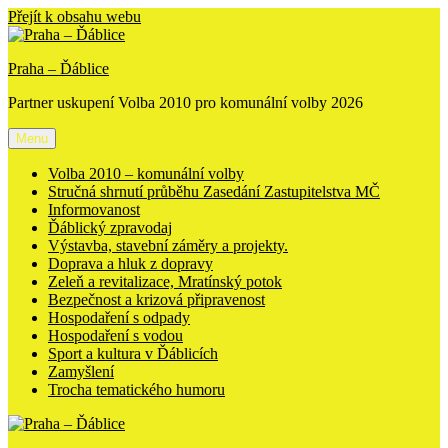
Přejít k obsahu webu
Praha ‒ Ďáblice
Partner uskupení Volba 2010 pro komunální volby 2026
Menu
Volba 2010 – komunální volby
Stručná shrnutí průběhu Zasedání Zastupitelstva MČ
Informovanost
Ďáblický zpravodaj
Výstavba, stavební záměry a projekty.
Doprava a hluk z dopravy
Zeleň a revitalizace, Mratínský potok
Bezpečnost a krizová připravenost
Hospodaření s odpady
Hospodaření s vodou
Sport a kultura v Ďáblicích
Zamyšlení
Trocha tematického humoru